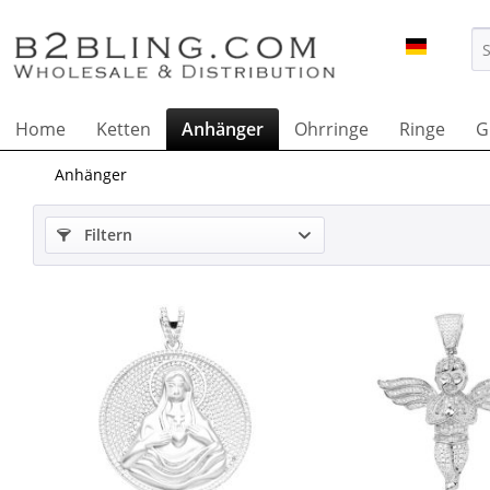
B2BLING
Home
Ketten
Anhänger
Ohrringe
Ringe
Gr
Anhänger
Filtern