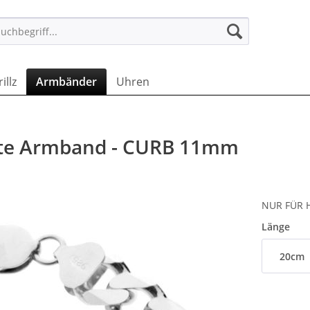
 DE
illz
Armbänder
Uhren
ette Armband - CURB 11mm
NUR FÜR H
Länge
20cm