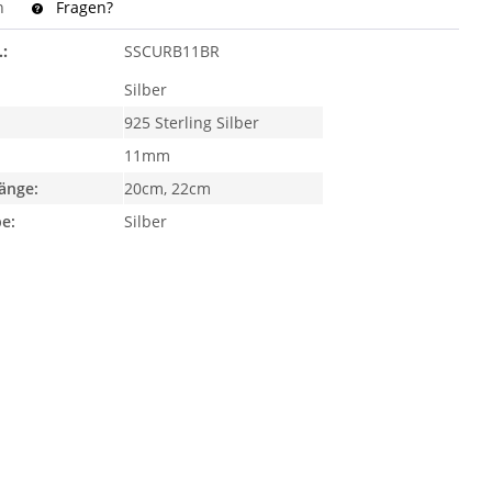
n
Fragen?
.:
SSCURB11BR
Silber
925 Sterling Silber
11mm
änge:
20cm, 22cm
e:
Silber