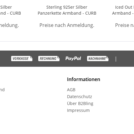
 Silber
Sterling 925er Silber
Iced Out 
and - CURB
Panzerkette Armband - CURB
Armband -
11mm gold
meldung.
Preise nach Anmeldung.
Preise 
|
Informationen
and
AGB
Datenschutz
Über B2Bling
Impressum